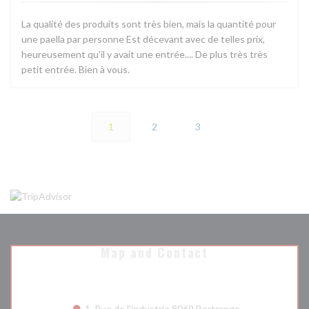
La qualité des produits sont très bien, mais la quantité pour
une paella par personne Est décevant avec de telles prix,
heureusement qu'il y avait une entrée.... De plus très très
petit entrée. Bien à vous.
1
2
3
Map and Contact
((opens in a ne
1, Rue de l'industrie 8069 Bertrange