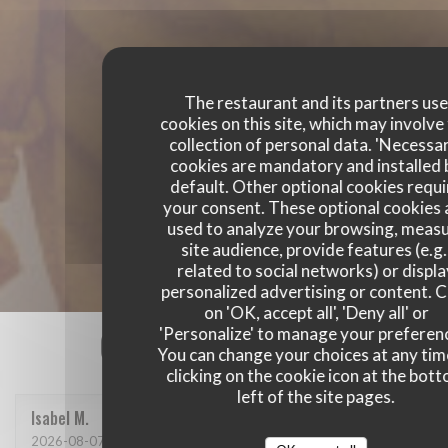
The restaurant and its partners us
cookies on this site, which may involve
collection of personal data. 'Necessa
cookies are mandatory and installed 
default. Other optional cookies requi
your consent. These optional cookies 
used to analyze your browsing, meas
site audience, provide features (e.g.
related to social networks) or displ
personalized advertising or content. C
on 'OK, accept all', 'Deny all' or
Our customer ratings
'Personalize' to manage your preferen
You can change your choices at any tim
clicking on the cookie icon at the bot
left of the site pages.
Isabel
M
2026-08-07
- 12:00 - Guests 9