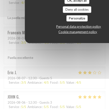
OK, accept all
Service
:
4
/5
Ambiance
:
4
/5
Food
:
4
/5
Value
:
3
/5
Deny all cookies
La paella mixte est un vrai régal
Personalize
Personal data protection policy
Francois
M
Cookie management policy
2026-08-07
- 12:30 - Guests 2
Service
:
3
/5
Ambiance
:
4
/5
Food
:
5
/5
Value
:
4
/5
Paella excellente
Eric
J
2026-08-07
- 12:30 - Guests 5
Service
:
3
/5
Ambiance
:
4
/5
Food
:
5
/5
Value
:
4
/5
JOHN
G
2026-08-06
- 12:30 - Guests 3
Service
:
5
/5
Ambiance
:
5
/5
Food
:
5
/5
Value
:
5
/5