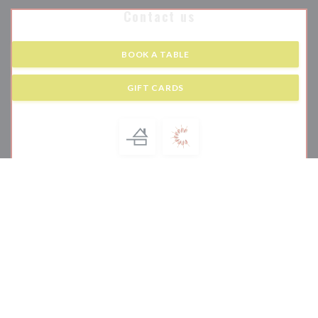
Contact us
BOOK A TABLE
GIFT CARDS
Stay updated
*
Subscribe to our newsletter to receive personalized communications and
marketing offers by email from us.
SUBSCRIBE