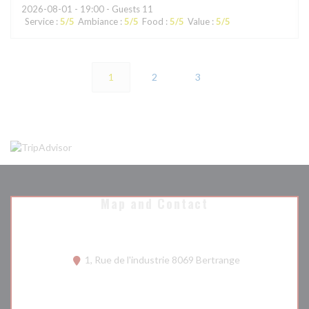
2026-08-01
- 19:00 - Guests 11
Service
:
5
/5
Ambiance
:
5
/5
Food
:
5
/5
Value
:
5
/5
1
2
3
Map and Contact
((opens in a ne
1, Rue de l'industrie 8069 Bertrange