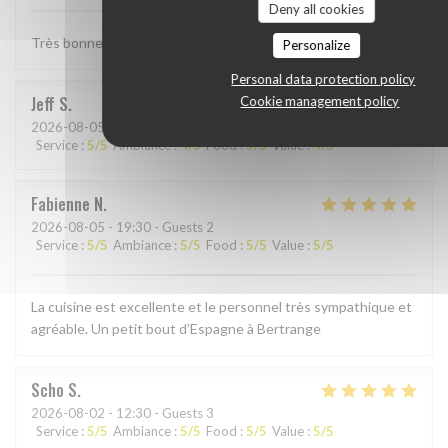
Deny all cookies
Très bonne Paella, quantité un peu petite . . .
Personalize
Personal data protection policy
Jeff
S
Cookie management policy
2026-08-05
- 19:00 - Guests 4
Service
:
5
/5
Ambiance
:
4
/5
Food
:
5
/5
Value
:
4
/5
Fabienne
N
2026-08-05
- 19:30 - Guests 2
Service
:
5
/5
Ambiance
:
5
/5
Food
:
5
/5
Value
:
5
/5
La cuisine est excellente et le personnel très sympathique et
agréable. Un petit bout d’Espagne à Bertrange
Scho
S
2026-08-02
- 12:30 - Guests 3
Service
:
5
/5
Ambiance
:
5
/5
Food
:
5
/5
Value
:
5
/5