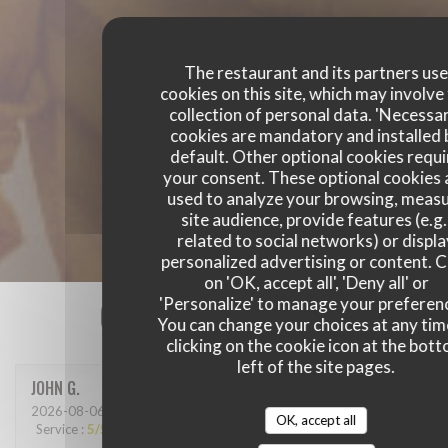
The restaurant and its partners us
cookies on this site, which may involve
collection of personal data. 'Necessa
cookies are mandatory and installed 
default. Other optional cookies requi
your consent. These optional cookies 
used to analyze your browsing, meas
site audience, provide features (e.g.
related to social networks) or displ
personalized advertising or content. C
on 'OK, accept all', 'Deny all' or
Our customer ratings
'Personalize' to manage your preferen
You can change your choices at any tim
clicking on the cookie icon at the bot
left of the site pages.
JOHN
G
2026-08-06
- 12:30 - Guests 3
OK, accept all
Service
:
5
/5
Ambiance
:
5
/5
Food
:
5
/5
Value
:
5
/5