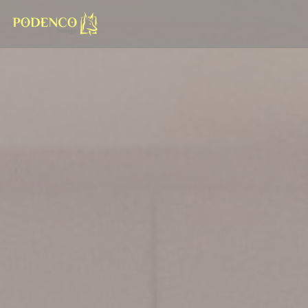
Πίνακας διαχείρισης "Μπισκότων" (Cookies)