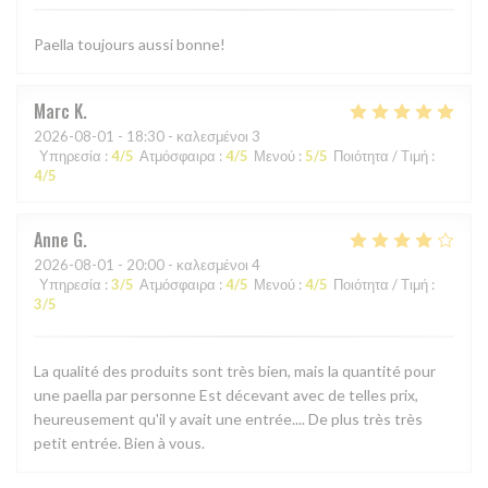
Paella toujours aussi bonne!
Marc
K
2026-08-01
- 18:30 - καλεσμένοι 3
Υπηρεσία
:
4
/5
Ατμόσφαιρα
:
4
/5
Μενού
:
5
/5
Ποιότητα / Τιμή
:
4
/5
Anne
G
2026-08-01
- 20:00 - καλεσμένοι 4
Υπηρεσία
:
3
/5
Ατμόσφαιρα
:
4
/5
Μενού
:
4
/5
Ποιότητα / Τιμή
:
3
/5
La qualité des produits sont très bien, mais la quantité pour
une paella par personne Est décevant avec de telles prix,
heureusement qu'il y avait une entrée.... De plus très très
petit entrée. Bien à vous.