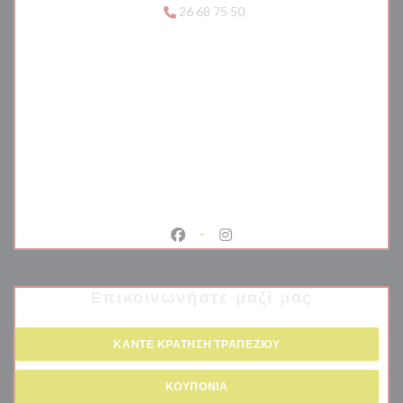
26 68 75 50
Facebook ((ανοίγει σε νέο παράθυρο
Instagram ((ανοίγει σε νέο 
Επικοινωνήστε μαζί μας
ΚΆΝΤΕ ΚΡΆΤΗΣΗ ΤΡΑΠΕΖΙΟΎ
ΚΟΥΠΌΝΙΑ