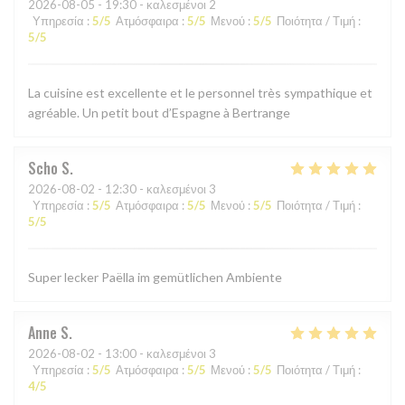
2026-08-05
- 19:30 - καλεσμένοι 2
Υπηρεσία
:
5
/5
Ατμόσφαιρα
:
5
/5
Μενού
:
5
/5
Ποιότητα / Τιμή
:
5
/5
La cuisine est excellente et le personnel très sympathique et
agréable. Un petit bout d’Espagne à Bertrange
Scho
S
2026-08-02
- 12:30 - καλεσμένοι 3
Υπηρεσία
:
5
/5
Ατμόσφαιρα
:
5
/5
Μενού
:
5
/5
Ποιότητα / Τιμή
:
5
/5
Super lecker Paëlla im gemütlichen Ambiente
Anne
S
2026-08-02
- 13:00 - καλεσμένοι 3
Υπηρεσία
:
5
/5
Ατμόσφαιρα
:
5
/5
Μενού
:
5
/5
Ποιότητα / Τιμή
:
4
/5