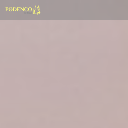
Πίνακας διαχείρισης "Μπισκότων" (Cookies)