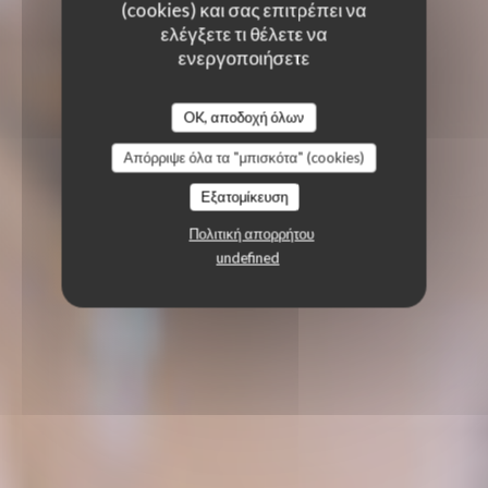
(cookies) και σας επιτρέπει να
ελέγξετε τι θέλετε να
ενεργοποιήσετε
OK, αποδοχή όλων
Απόρριψε όλα τα "μπισκότα" (cookies)
Εξατομίκευση
Πολιτική απορρήτου
undefined