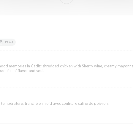
ΓΆΛΑ
dhood memories in Cádiz: shredded chicken with Sherry wine, creamy mayonna
ao, full of flavor and soul.
 température, tranché en froid avec confiture saline de poivron.