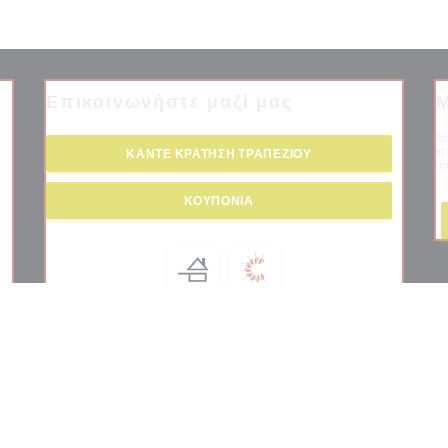
Επικοινωνήστε μαζί μας
Μ
Εγ
επ
ΚΆΝΤΕ ΚΡΆΤΗΣΗ ΤΡΑΠΕΖΙΟΎ
απ
νέο παράθυρο))
ΚΟΥΠΌΝΙΑ