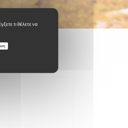
γξετε τι θέλετε να
υση