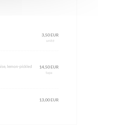
3,50 EUR
unité
ise, lemon-pickled
14,50 EUR
tapa
13,00 EUR