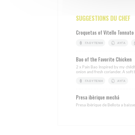
SUGGESTIONS DU CHEF
Croquetas of Vitello Tonnato
ΓΛΟΥΤΈΝΗ
ΑΥΓΆ
Bao of the Favorite Chicken
2 x Pain Bao Inspired by my chil
onion and fresh coriander. A soft b
ΓΛΟΥΤΈΝΗ
ΑΥΓΆ
Presa ibèrique mechá
Presa ibèrique de Bellota a baisse