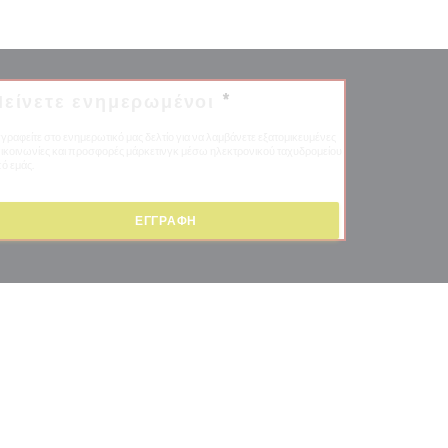
είνετε ενημερωμένοι
*
γραφείτε στο ενημερωτικό μας δελτίο για να λαμβάνετε εξατομικευμένες
ικοινωνίες και προσφορές μάρκετινγκ μέσω ηλεκτρονικού ταχυδρομείου
ό εμάς.
ΕΓΓΡΑΦΉ