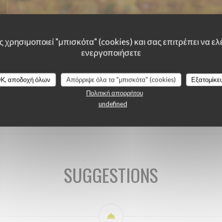
 χρησιμοποιεί "μπισκότα" (cookies) και σας επιτρέπει να ελέ
ενεργοποιήσετε
K, αποδοχή όλων
Απόρριψε όλα τα "μπισκότα" (cookies)
Εξατομίκε
Πολιτική απορρήτου
SUGGESTIONS DU CHEF
undefined
SUGGESTIONS