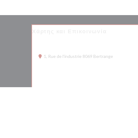
Χάρτης και Επικοινωνία
((ανοίγει σε 
1, Rue de l'industrie 8069 Bertrange
26 68 75 50