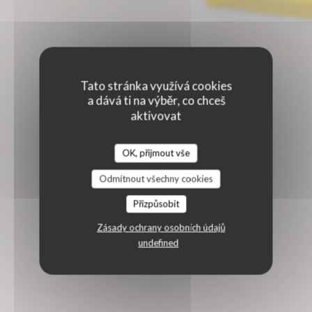
Tato stránka využívá cookies
a dává ti na výběr, co chceš
aktivovat
OK, přijmout vše
Odmítnout všechny cookies
Přizpůsobit
Zásady ochrany osobních údajů
undefined