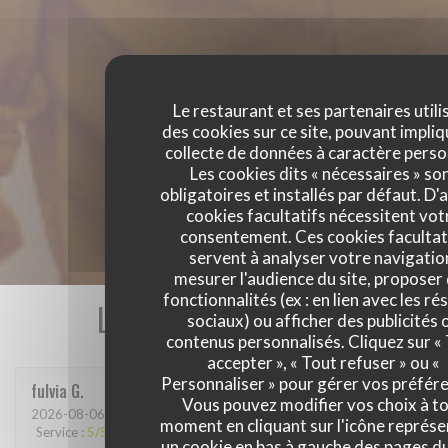
Le restaurant et ses partenaires utili
des cookies sur ce site, pouvant impliq
collecte de données à caractère perso
Les cookies dits « nécessaires » so
obligatoires et installés par défaut. D'
cookies facultatifs nécessitent vot
consentement. Ces cookies facultat
servent à analyser votre navigatio
mesurer l'audience du site, proposer
fonctionnalités (ex : en lien avec les r
Les avis de nos clients
sociaux) ou afficher des publicités 
contenus personnalisés. Cliquez sur «
accepter », « Tout refuser » ou «
Personnaliser » pour gérer vos préfér
fulvia
G
Vous pouvez modifier vos choix à t
2026-08-06
- 18:30 - Couverts 2
moment en cliquant sur l'icône représ
Service
:
5
/5
Ambiance
:
5
/5
Cuisine
:
5
/5
Qualité / Prix
:
4
/5
un cookie en bas à gauche des pages du