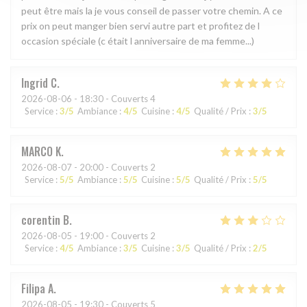
peut être mais la je vous conseil de passer votre chemin. A ce
prix on peut manger bien servi autre part et profitez de l
occasion spéciale (c était l anniversaire de ma femme...)
Ingrid
C
2026-08-06
- 18:30 - Couverts 4
Service
:
3
/5
Ambiance
:
4
/5
Cuisine
:
4
/5
Qualité / Prix
:
3
/5
MARCO
K
2026-08-07
- 20:00 - Couverts 2
Service
:
5
/5
Ambiance
:
5
/5
Cuisine
:
5
/5
Qualité / Prix
:
5
/5
corentin
B
2026-08-05
- 19:00 - Couverts 2
Service
:
4
/5
Ambiance
:
3
/5
Cuisine
:
3
/5
Qualité / Prix
:
2
/5
Filipa
A
2026-08-05
- 19:30 - Couverts 5