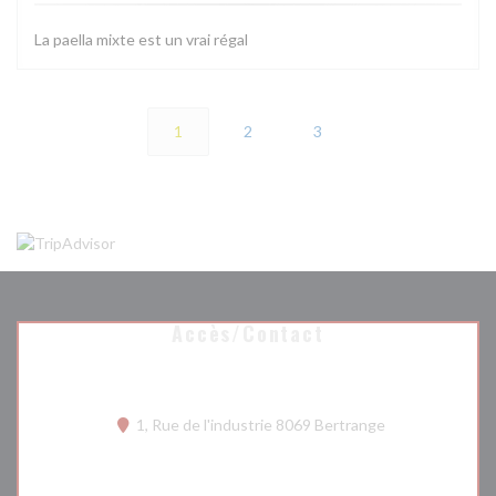
La paella mixte est un vrai régal
1
2
3
Accès/Contact
((ouvre une nouv
1, Rue de l'industrie 8069 Bertrange